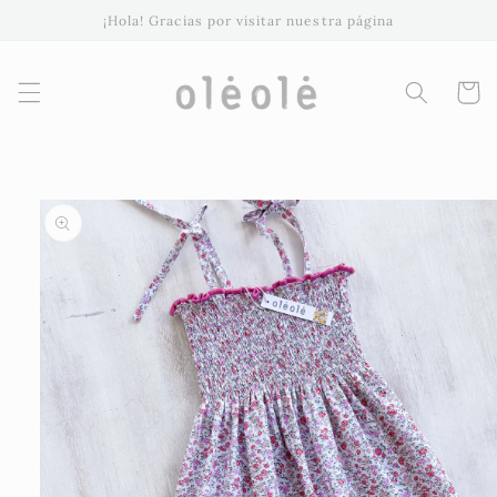
Ir
¡Hola! Gracias por visitar nuestra página
directamente
al contenido
Carrito
Ir
directamente
a la
información
del producto