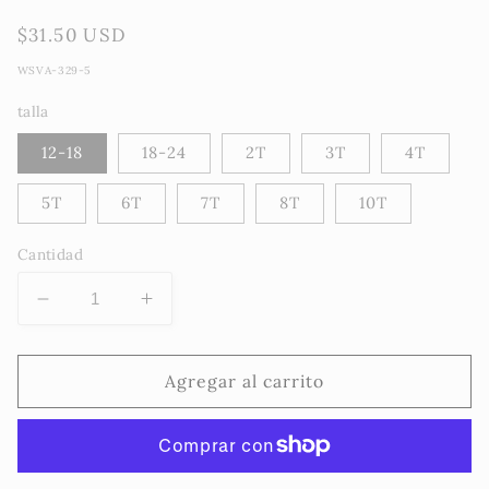
Precio
$31.50 USD
habitual
WSVA-329-5
talla
12-18
18-24
2T
3T
4T
5T
6T
7T
8T
10T
Cantidad
Reducir
Aumentar
cantidad
cantidad
para
para
VA329
VA329
Agregar al carrito
-
-
Desde
Desde
12-
12-
18
18