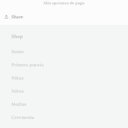
hasta
hasta
Más opciones de pago
10
10
años
años
Share
Shop
Home
Primera puesta
Niñas
Niños
Medias
Ceremonia