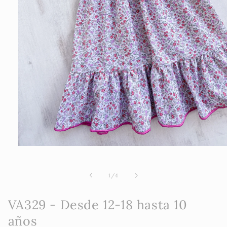
Abrir
elemento
multimedia
1
de
1
/
4
en
una
ventana
VA329 - Desde 12-18 hasta 10
modal
años