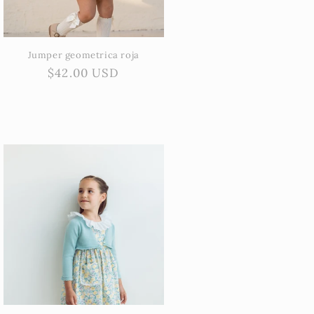
Jumper geometrica roja
Precio
$42.00 USD
habitual