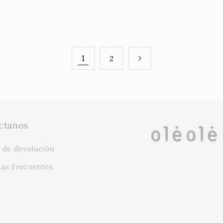
1
2
ctanos
a de devolución
tas Frecuentes