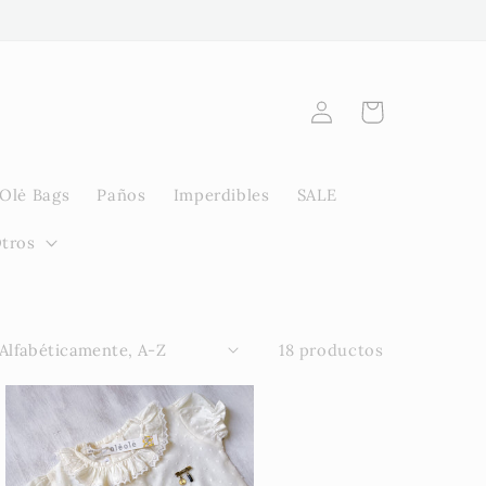
Iniciar
Carrito
sesión
Olė Bags
Paños
Imperdibles
SALE
tros
18 productos