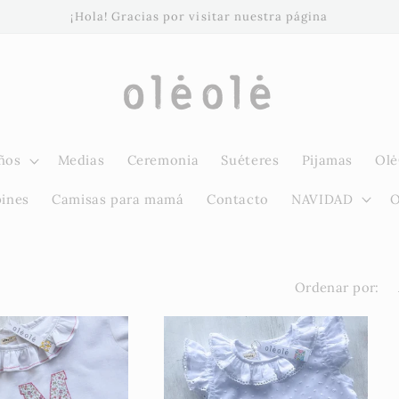
¡Hola! Gracias por visitar nuestra página
ños
Medias
Ceremonia
Suéteres
Pijamas
Olė
pines
Camisas para mamá
Contacto
NAVIDAD
O
Ordenar por: