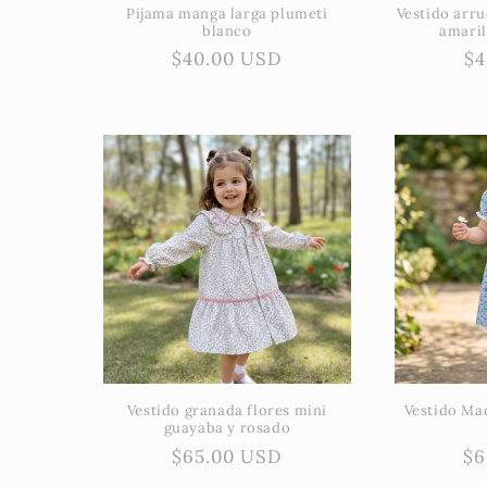
Pijama manga larga plumeti
Vestido arr
blanco
amari
Precio
$40.00 USD
Pr
$4
habitual
ha
Vestido granada flores mini
Vestido Ma
guayaba y rosado
Precio
$65.00 USD
Pr
$6
habitual
ha