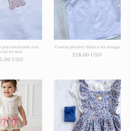
o personalizada con
Camisa plumeti blanca sin manga
icial en tela
Precio
$28.00 USD
ecio
5.00 USD
habitual
bitual