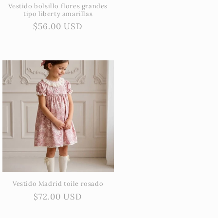
Vestido bolsillo flores grandes
tipo liberty amarillas
Precio
$56.00 USD
habitual
Vestido Madrid toile rosado
Precio
$72.00 USD
habitual