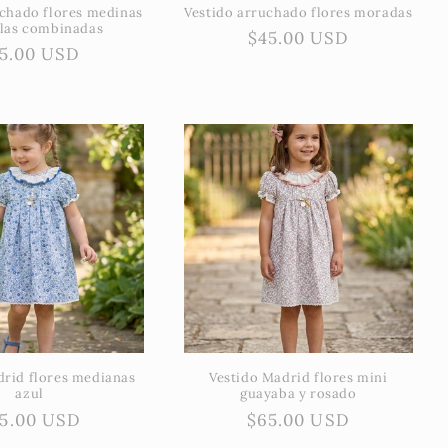
uchado flores medinas
Vestido arruchado flores moradas
llas combinadas
Precio
$45.00 USD
ecio
5.00 USD
habitual
bitual
drid flores medianas
Vestido Madrid flores mini
azul
guayaba y rosado
ecio
5.00 USD
Precio
$65.00 USD
bitual
habitual