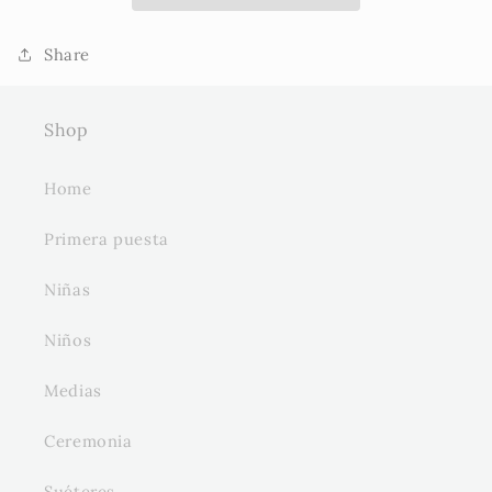
L
L
Share
Shop
Home
Primera puesta
Niñas
Niños
Medias
Ceremonia
Suéteres