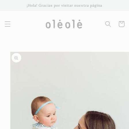
Ir
¡Hola! Gracias por visitar nuestra página
directamente
al contenido
Carrito
Ir
directamente
a la
información
del producto