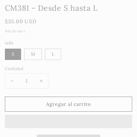
ventana
CM381 - Desde S hasta L
modal
Precio
$35.00 USD
habitual
WSCM-381-1
talla
S
M
L
Cantidad
Reducir
Aumentar
cantidad
cantidad
para
para
CM381
CM381
Agregar al carrito
-
-
Desde
Desde
S
S
hasta
hasta